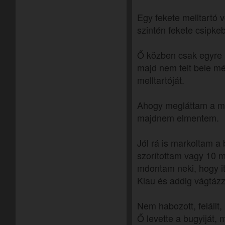
Egy fekete melltartó v
szintén fekete csipkeb
Ő közben csak egyre 
majd nem telt bele mé
melltartóját.
Ahogy megláttam a mel
majdnem elmentem.
Jól rá is markoltam a
szorítottam vagy 10 
mdontam neki, hogy it
Klau és addig vágtázz 
Nem habozott, felállt
Ő levette a bugyiját, 