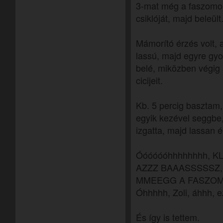
3-mat még a faszomon,
csiklóját, majd beleült
Mámorító érzés volt, 
lassú, majd egyre gy
belé, miközben végig
cicijeit.
Kb. 5 percig basztam,
egyik kezével seggbe,
izgatta, majd lassan 
Óóóóóóhhhhhhhh, K
AZZZ BAAASSSSSZ,
MMEEGG A FASZOM!!
Óhhhhh, Zoli, áhhh, ez 
És így is tettem.