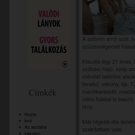
A sztorim arról szól,
szüzességemet Klaudi
Klaudia egy 21 éves, 
szőkés) hajú, szép arc
méretét tekintve alsó
fenekű, vékony, kb. 
Címkék
manökenkedő, mostan
néha fiúkkal is basz
lány.
Huzta
imá
Már régebb óta ismere
Az asztalra
szakítottam vele.
vasuton