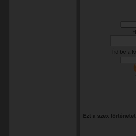
H
Írd be a 
Ezt a szex történetet