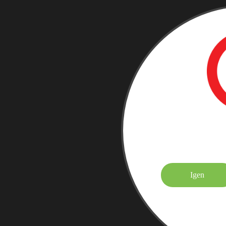
Elmúltá
Igen
Felnőtt tarta