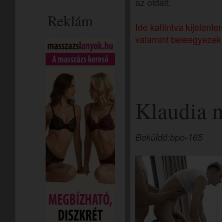
az oldalt.
Reklám
Ide kattintva kijelen
valamint beleegyezek 
Klaudia 
Beküldő:bpo-165