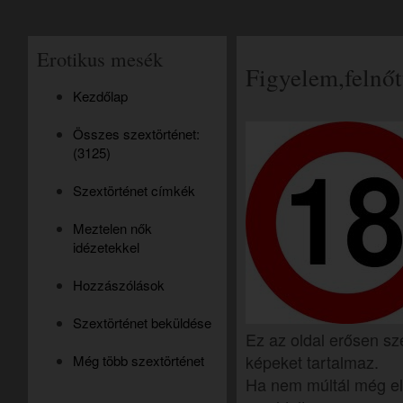
Erotikus mesék
Figyelem,felnőt
Kezdőlap
Összes szextörténet:
(3125)
Szextörténet címkék
Meztelen nők
idézetekkel
Hozzászólások
Szextörténet beküldése
Ez az oldal erősen sz
képeket tartalmaz.
Még több szextörténet
Ha nem múltál még el