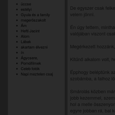
üccse
De egyszer csak felke
estélyi
velem jönni.
Gyula és a family
megeröszakolt
Ám
Én úgy tettem, mintha
Hefti Jacint
valójában viszont cs
Alom
Lábak
Megérkezett hozzánk, 
akartam élvezni
ín
Ágycsere,
Kitűnő alkalom volt,
Pornófilmek
Celeb fotók
Épphogy beléptünk az
Napi meztelen csaj
szobámba, a falhoz l
Smárolás közben már 
jobb kezemmel, szem
hol a melle összenyo
egyre jobban rá, bal 