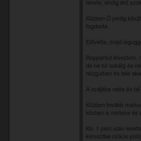
fekete, térdig érő szo
Közben Ő pedig kibújt
fogdosta.
Elővette, majd leguggo
Roppantul élveztem, 
de ne túl sokáig és ne
ráizgultam és tele aka
A szájába vette és bő 
Közben tovább markol
közben a melleire és 
Kb. 1 perc után levett
keresztbe csíkos pólój