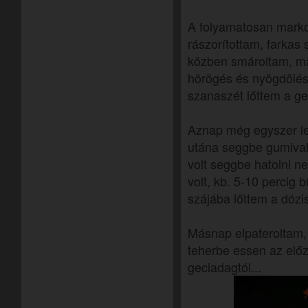
A folyamatosan markolá
rászorítottam, farkas
közben smároltam, m
hörögés és nyögdölés
szanaszét lőttem a g
Aznap még egyszer l
utána seggbe gumival
volt seggbe hatolni ne
volt, kb. 5-10 percig 
szájába lőttem a dózis
Másnap elpateroltam,
teherbe essen az előz
geciadagtól...