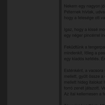
Nekem egy nagyon jóké
Péternek hívtak, udva
hogy a felesége ott v
Igaz, hogy a kissé mol
egy néger pincérrel in
Feküdtünk a tengerpa
mindenkit, főleg a pas
egy kiadós kefélés. 
Esténként, a vacsora
mellett, gyűlt össze a
mellett hideg italokat
forró zenét játszott. 
Az ital kellemesen a f