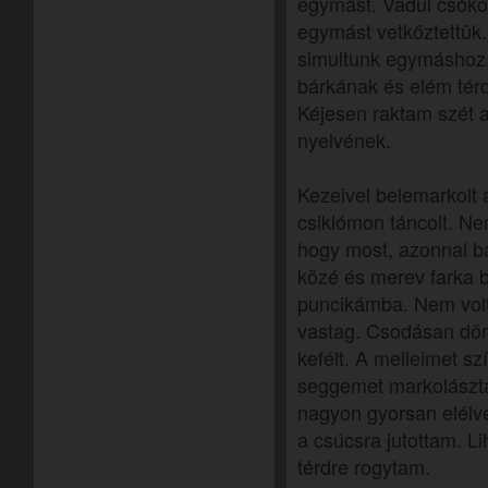
egymást. Vadul csóko
egymást vetkőztettük. 
simultunk egymáshoz.
bárkának és elém tér
Kéjesen raktam szét a
nyelvének.
Kezeivel belemarkolt
csiklómon táncolt. N
hogy most, azonnal b
közé és merev farka 
puncikámba. Nem volt
vastag. Csodásan dör
kefélt. A melleimet sz
seggemet markolászta
nagyon gyorsan elélv
a csúcsra jutottam. 
térdre rogytam.