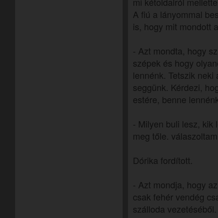
mi kétoldalról mellett
A fiú a lányommal besz
is, hogy mit mondott a 
- Azt mondta, hogy s
szépek és hogy olyan
lennénk. Tetszik neki
seggünk. Kérdezi, hog
estére, benne lennén
- Milyen buli lesz, kik
meg tőle. válaszoltam
Dórika fordított.
- Azt mondja, hogy az
csak fehér vendég csa
szálloda vezetéséből.