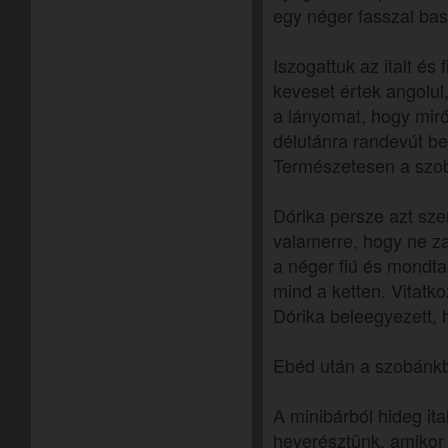
egy néger fasszal basz
Iszogattuk az italt és 
keveset értek angolu
a lányomat, hogy mirő
délutánra randevút be
Természetesen a szo
Dórika persze azt sze
valamerre, hogy ne z
a néger fiú és mondt
mind a ketten. Vitatko
Dórika beleegyezett, 
Ebéd után a szobánk
A minibárból hideg ita
heverésztünk, amikor