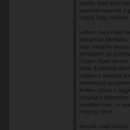
kezdte. Ettől aztán be
sugárban spriccelt a g
hajára, nagy melleire.
Láttam, hogy Péter far
felizgult az látottakra
hogy menjünk vissza 
behajoltam és széthúz
mögém lépett és már
farka. A lökéstől ráb
magam a farkallás élv
belémhatolt és méhemi
Amikor ujjával a segge
vinnyogva elélveztem
mondtam neki, ha aka
még egy kicsit.
Benyalt, majd először