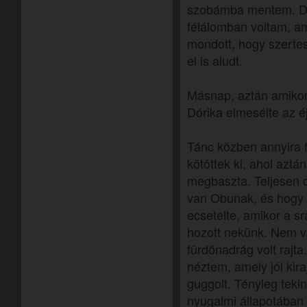
szobámba mentem. Dó
félálomban voltam, am
mondott, hogy szertes
el is aludt.
Másnap, aztán amikor
Dórika elmesélte az é
Tánc közben annyira 
kötöttek ki, ahol azt
megbaszta. Teljesen 
van Obunak, és hogy t
ecsetelte, amikor a sr
hozott nekünk. Nem v
fürdőnadrág volt rajta
néztem, amely jól kira
guggolt. Tényleg teki
nyugalmi állapotában 