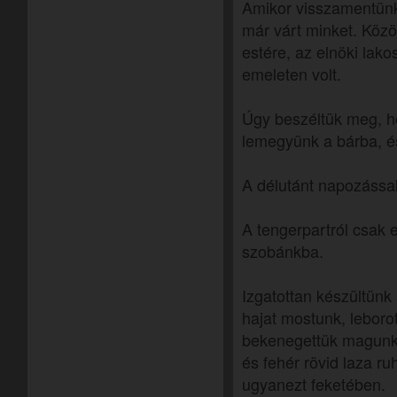
Amikor visszamentünk
már várt minket. Közö
estére, az elnöki lako
emeleten volt.
Úgy beszéltük meg, h
lemegyünk a bárba, és
A délutánt napozással 
A tengerpartról csak 
szobánkba.
Izgatottan készültünk 
hajat mostunk, leboro
bekenegettük magunka
és fehér rövid laza ru
ugyanezt feketében.