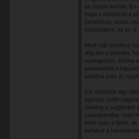
és szopni kezdte. Én e
majd a melleimet a s
bimbóimra, szívta, ny
bepörögtem, és én is
Most már felváltva sz
Alig fért a számba. N
nyalogattam, Dórika 
belemarkolt a hajunkb
szorítva adta át magá
Ezt műveltük egy darab
egymás mellé négykézl
darabig a seggünket 
lukacskánkba, majd fe
Nem csak a farka, de 
behatolt a hüvelyemb