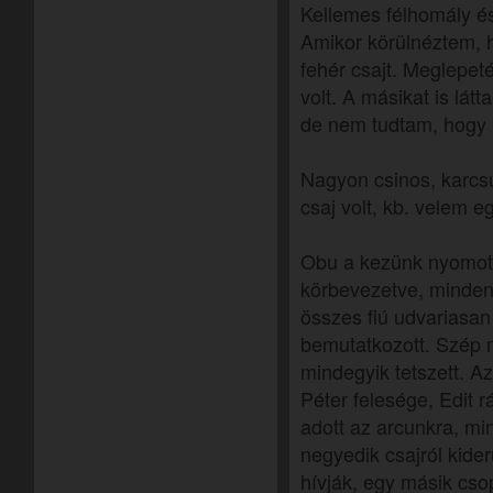
Kellemes félhomály és
Amikor körülnéztem, h
fehér csajt. Meglepet
volt. A másikat is lát
de nem tudtam, hogy 
Nagyon csinos, karcsú
csaj volt, kb. velem e
Obu a kezünk nyomott
körbevezetve, minden
összes fiú udvariasan
bemutatkozott. Szép m
mindegyik tetszett. Az
Péter felesége, Edit 
adott az arcunkra, min
negyedik csajról kider
hívják, egy másik csop