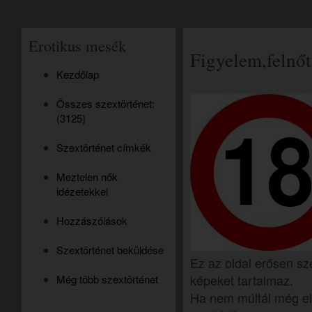
Erotikus mesék
Figyelem,felnőt
Kezdőlap
Összes szextörténet:
(3125)
Szextörténet címkék
Meztelen nők
idézetekkel
Hozzászólások
Szextörténet beküldése
Ez az oldal erősen sz
képeket tartalmaz.
Még több szextörténet
Ha nem múltál még el