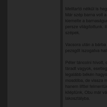
Melltartó nélkül is h
Már szép barna volt a
kiemelte a barnaságun
persze világítottunk. 
szépek.
Vacsora után a bárba
pezsgőt iszogatva hal
Péter táncolni hívott,
fáradt vagyok, esetle
legalább békén hagyot
mosdóba, de vissza 
hanem lifttel felmentü
kiléptünk, Obu már vá
lakosztályba.