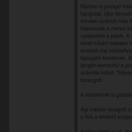
Közben a pezsgő hatá
hangulat. Újra táncol
minden számot más fi
hasamnak a merev sz
nyakamba a pasik. A 
rövid ruhám teljesen 
szabad utat biztosít
tapogató kezeknek. Vol
tangán keresztül a p
számba hatolt. Teljes
tocsogott.
A többieknél is gátlá
Ági mélyen kivágott r
a fiúk a bimbóit szopo
Amikor lejárt a cd, lih