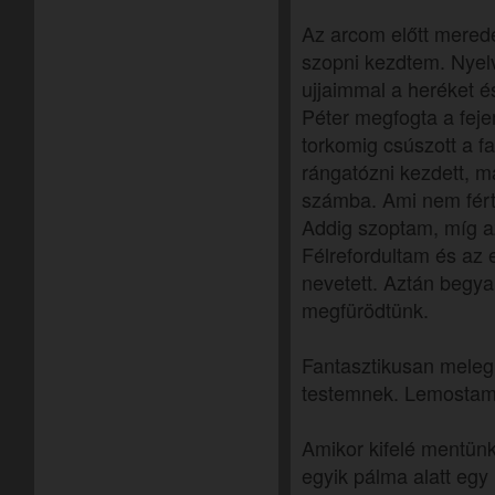
Az arcom előtt merede
szopni kezdtem. Nye
ujjaimmal a heréket é
Péter megfogta a feje
torkomig csúszott a fa
rángatózni kezdett, m
számba. Ami nem fért 
Addig szoptam, míg az
Félrefordultam és az 
nevetett. Aztán begya
megfürödtünk.
Fantasztikusan meleg v
testemnek. Lemostam
Amikor kifelé mentünk
egyik pálma alatt egy