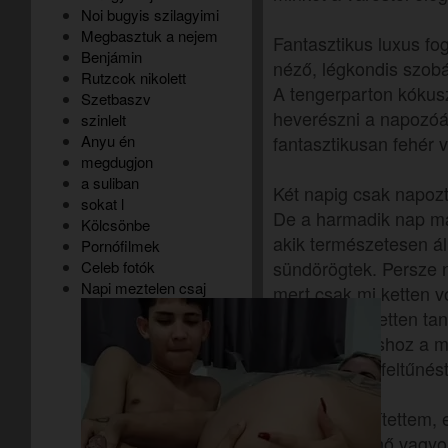
Noi bugyis szilagyimi
Megbasztuk a nejem
Fantasztikus luxus fo
Benjámin
néző, légkondis szobá
Rutzcok nikolett
A tengerparton kókusz
Szetbaszv
heverészni a napozó
szinlelt
Anyu én
fantasztikusan fehér v
megdugjon
a suliban
Két napig csak napoz
sokat l
De a harmadik nap már
Kölcsönbe
akik természetesen ál
Pornófilmek
sündörögtek. Persze 
Celeb fotók
Napi meztelen csaj
mert csak mi ketten vo
parton mindketten tan
sőt a napozáshoz a me
ezzel egy kis feltűnést
Mint már említettem, 
lányos testű nő vagy