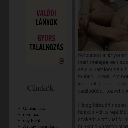
Kettesben a lányomma
mert melegre és naps
sem a barátom nem tud
munkájuk volt. Két hét
irodánál, teljes ellátá
Címkék
szállodába, közvetlen
Hideg februári napon 
Családi öss
hosszú volt a repülőú
nem oda
szakadt a trópusi forr
egy kólát
minket a várostól elé
A nagyi bejaratasa