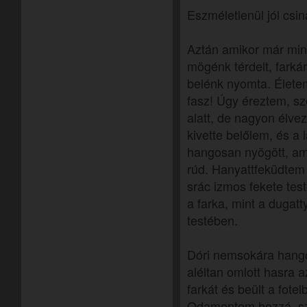
Eszméletlenül jól csin
Aztán amikor már mind 
mögénk térdelt, farkár
belénk nyomta. Élet
fasz! Úgy éreztem, 
alatt, de nagyon élve
kivette belőlem, és a
hangosan nyögött, ami
rúd. Hanyattfeküdtem
srác izmos fekete tes
a farka, mint a dugatt
testében.
Dóri nemsokára hango
aléltan omlott hasra a
farkát és beült a fote
Odamentem hozzá, sz