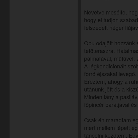
Nevetve mesélte, hogy 
hogy el tudjon szabadul
felszedett néger fiújáv
Obu odajött hozzánk é
tetőteraszra. Hatalma
pálmafával, műfűvel, a
A légkondicionált szo
forró éjszakai levegő.
Éreztem, ahogy a ruh
utánunk jött és a kis
Minden lány a pasijáv
főpincér barátjával és
Csak én maradtam egy
mert mellém lépett egy
táncolni kezdtem. Eg