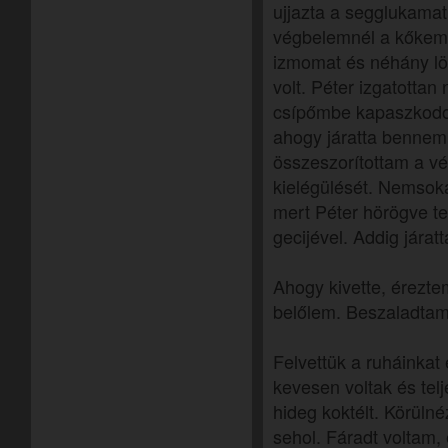
ujjazta a segglukamat
végbelemnél a kőkemé
izmomat és néhány lö
volt. Péter izgatotta
csípőmbe kapaszkodott
ahogy járatta bennem
összeszorítottam a vé
kielégülését. Nemsok
mert Péter hörögve te
gecijével. Addig jára
Ahogy kivette, érezte
belőlem. Beszaladtam
Felvettük a ruháinkat
kevesen voltak és telj
hideg koktélt. Körüln
sehol. Fáradt voltam,