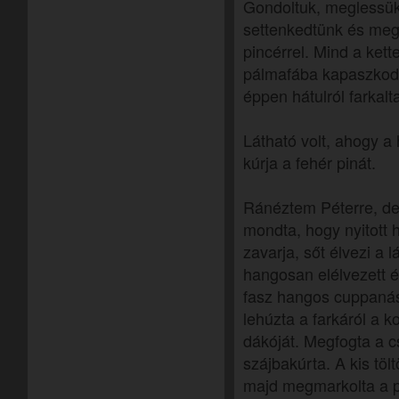
Gondoltuk, meglessük
settenkedtünk és megl
pincérrel. Mind a kett
pálmafába kapaszkodot
éppen hátulról farkalt
Látható volt, ahogy 
kúrja a fehér pinát.
Ránéztem Péterre, de
mondta, hogy nyitott
zavarja, sőt élvezi a 
hangosan elélvezett é
fasz hangos cuppanássa
lehúzta a farkáról a k
dákóját. Megfogta a c
szájbakúrta. A kis töl
majd megmarkolta a pa