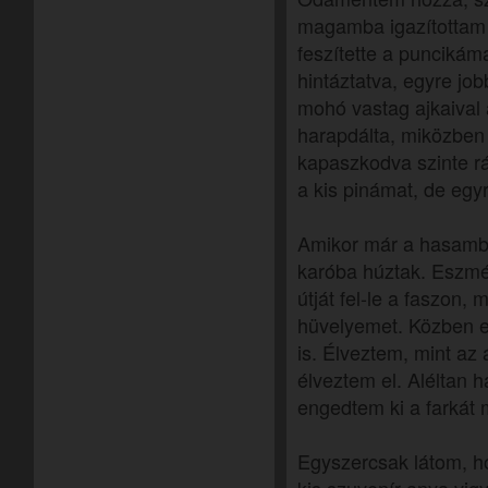
magamba igazítottam 
feszítette a punciká
hintáztatva, egyre jo
mohó vastag ajkaival 
harapdálta, miközben
kapaszkodva szinte rá
a kis pinámat, de egyr
Amikor már a hasamban
karóba húztak. Eszmé
útját fel-le a faszon,
hüvelyemet. Közben e
is. Élveztem, mint az
élveztem el. Aléltan h
engedtem ki a farkát
Egyszercsak látom, h