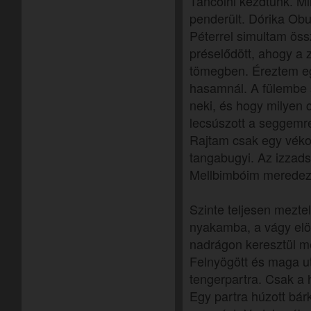
Táncolni kezdtünk. Mi
penderült. Dórika Obu
Péterrel simultam ös
préselődött, ahogy a 
tömegben. Éreztem eg
hasamnál. A fülembe 
neki, és hogy milyen
lecsúszott a seggemre
Rajtam csak egy vékon
tangabugyi. Az izzads
Mellbimbóim meredez
Szinte teljesen mezte
nyakamba, a vágy elö
nadrágon keresztül m
Felnyögött és maga u
tengerpartra. Csak a ho
Egy partra húzott bár