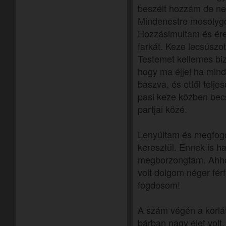
beszélt hozzám de nem
Mindenestre mosolygot
Hozzásimultam és ér
farkát. Keze lecsúszo
Testemet kellemes biz
hogy ma éjjel ha min
baszva, és ettől telj
pasi keze közben bec
partjai közé.
Lenyúltam és megfogd
keresztül. Ennek is h
megborzongtam. Ahho
volt dolgom néger férf
fogdosom!
A szám végén a korlá
bárban nagy élet volt,