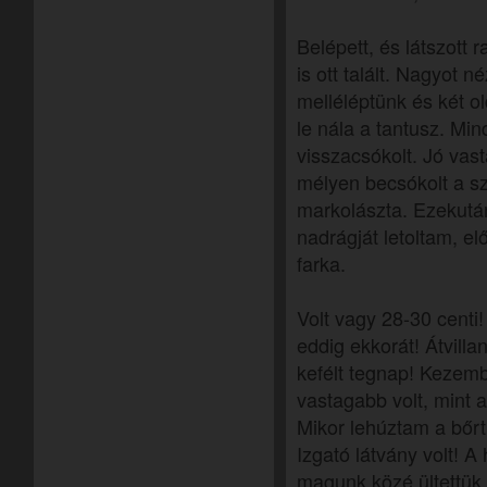
Belépett, és látszott
is ott talált. Nagyot 
melléléptünk és két o
le nála a tantusz. Min
visszacsókolt. Jó vast
mélyen becsókolt a s
markolászta. Ezekután
nadrágját letoltam, e
farka.
Volt vagy 28-30 centi
eddig ekkorát! Átvilla
kefélt tegnap! Kezemb
vastagabb volt, mint 
Mikor lehúztam a bőrt
Izgató látvány volt! A
magunk közé ültettük.