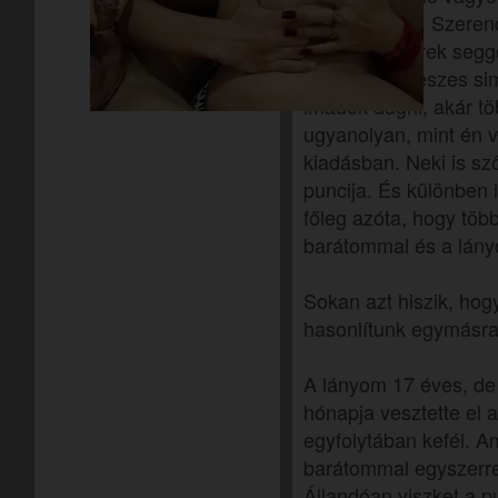
sem nézek ki. Szeren
mellekkel, kerek segg
combokkal, feszes sim
imádok dugni, akár tö
ugyanolyan, mint én v
kiadásban. Neki is sz
puncija. És különben
főleg azóta, hogy töb
barátommal és a lány
Sokan azt hiszik, hog
hasonlítunk egymásra
A lányom 17 éves, de 
hónapja vesztette el 
egyfolytában kefél. A
barátommal egyszerre 
Állandóan viszket a pu