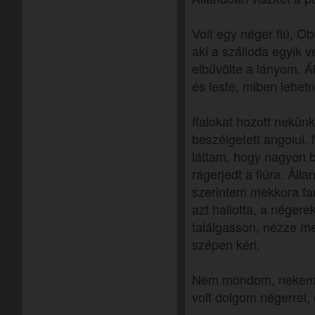
Volt egy néger fiú, Ob
aki a szálloda egyik v
elbűvölte a lányom. Á
és leste, miben lehet
Italokat hozott nekün
beszélgetett angolul.
láttam, hogy nagyon be
rágerjedt a fiúra. Áll
szerintem mekkora fa
azt hallotta, a néger
találgasson, nézze me
szépen kéri.
Nem mondom, nekem is
volt dolgom négerrel,