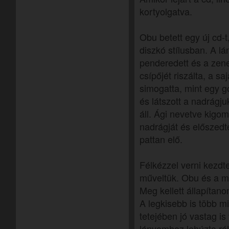
kortyolgatva.
Obu betett egy új cd-t
diszkó stílusban. A lá
penderedett és a zene
csípőjét riszálta, a sa
simogatta, mint egy g
és látszott a nadrágj
áll. Ági nevetve kigom
nadrágját és előszedt
pattan elő.
Félkézzel verni kezdte
műveltük. Obu és a má
Meg kellett állapítan
A legkisebb is több m
tetejében jó vastag is
lányomhoz lehúzta róla