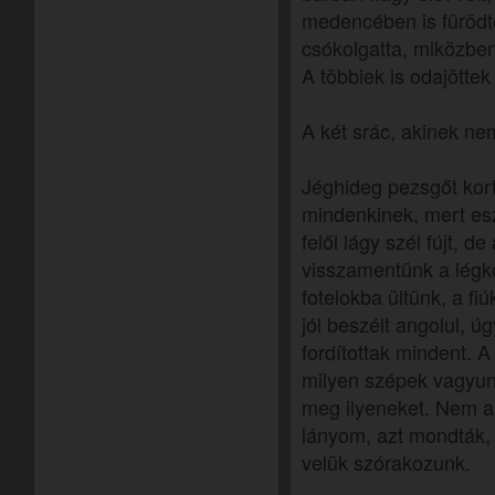
medencében is fürödte
csókolgatta, miközbe
A többiek is odajötte
A két srác, akinek nem 
Jéghideg pezsgőt kort
mindenkinek, mert esz
felől lágy szél fújt, d
visszamentünk a légk
fotelokba ültünk, a fi
jól beszélt angolul, ú
fordítottak mindent. A
milyen szépek vagyun
meg ilyeneket. Nem ak
lányom, azt mondták, 
velük szórakozunk.