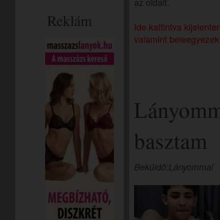
az oldalt.
Reklám
Ide kattintva kijelen
valamint beleegyezek 
Lányomm
basztam
Beküldő:Lányommal