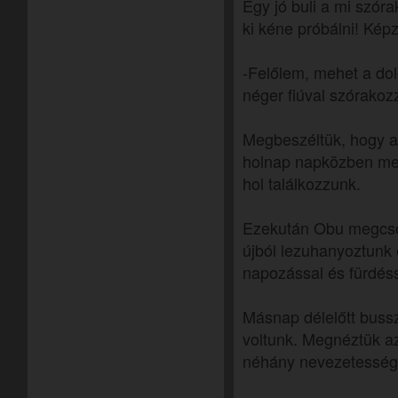
Egy jó buli a mi szór
ki kéne próbálni! Kép
-Felőlem, mehet a dolo
néger fiúval szórakoz
Megbeszéltük, hogy a
holnap napközben me
hol találkozzunk.
Ezekután Obu megcsók
újból lezuhanyoztunk 
napozással és fürdésse
Másnap délelőtt buss
voltunk. Megnéztük 
néhány nevezetesség