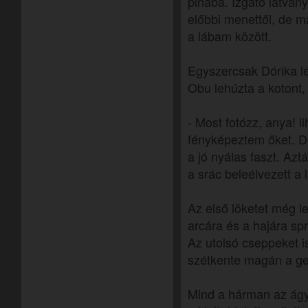
pinába. Izgató látvány
előbbi menettől, de m
a lábam között.
Egyszercsak Dórika lep
Obu lehúzta a kotont,
- Most fotózz, anya! li
fényképeztem őket. Dó
a jó nyálas faszt. Azt
a srác beleélvezett a
Az első löketet még le
arcára és a hajára spr
Az utolsó cseppeket i
szétkente magán a ge
Mind a hárman az ág