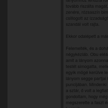
tovább riszálta magát
zenére, rózsaszín bi
csillogott az izzadság
szandál volt rajta.
Ekkor odalépett a mási
Felemelték, és a dohá
négykézláb. Obu eléáll
amit a lányom azonnal
testét simogatta, mell
egyik mögé kerülve leh
lányom segge partjai k
puncijában. Mindenki ő
a sztár, ő volt a legf
gondoltam, hogy még 
megszerette a faszt é