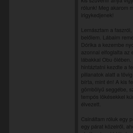
kis szuvenír anya vigy
rólunk! Meg akarom m
irigykedjenek!
Lemásztam a faszról, 
belőlem. Lábaim reme
Dórika a kezembe ny
azonnal elfoglalta az 
lábakkal Obu ölében. 
hintáztatni kezdte a 
pillanatok alatt a töv
bírta, mint én! A kis 
gömbölyű seggébe, sz
tempós lökésekkel kúr
élvezett.
Csináltam róluk egy p
egy párat közelről, ah