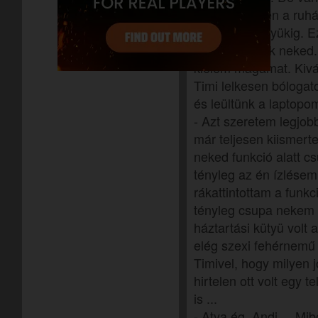
Van ott minden a ruhá
háztartási kütyükig. Ez
annyira tetszik neked
kiélem magamat. Kivá
Timi lelkesen bólogato
és leültünk a laptopo
- Azt szeretem legjo
már teljesen kiismert
neked funkció alatt c
tényleg az én ízlésem
rákattintottam a funkc
tényleg csupa nekem t
háztartási kütyü volt 
elég szexi fehérnemű 
Timivel, hogy milyen 
hirtelen ott volt egy t
is ...
- Atya ég, Andi ... Mi