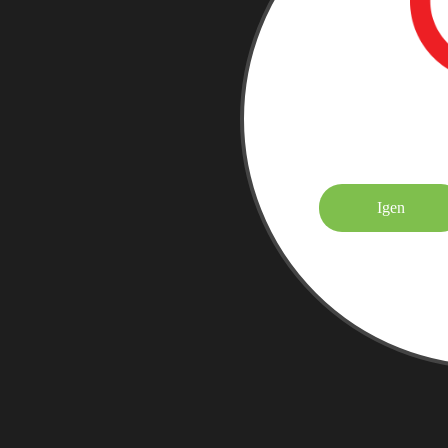
Elmúltá
Igen
Felnőtt tarta