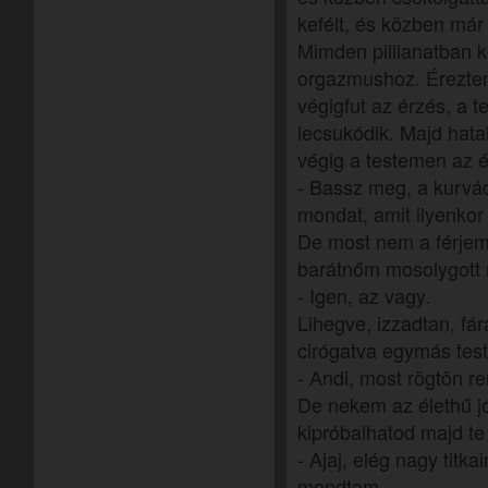
kefélt, és közben má
Mimden pilllanatban 
orgazmushoz. Érezte
végigfut az érzés, a
lecsukódik. Majd hata
végig a testemen az é
- Bassz meg, a kurvád
mondat, amit ilyenko
De most nem a férjem
barátnőm mosolygott 
- Igen, az vagy.
Lihegve, izzadtan, fá
cirógatva egymás test
- Andi, most rögtön re
De nekem az élethű jo
kipróbalhatod majd te
- Ajaj, elég nagy titkai
mondtam.