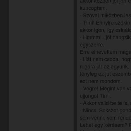
akkor közben jól jön ez
kuncogtam.
- Szóval miközben le
- Timi! Ennyire szók
akkor igen, így csinál
- Hmmm... jól hangzik.
egyszerre.
Erre elnevettem mag
- Hát nem csoda, hog
rugóra jár az agyunk
tényleg ez jut eszem
ezt nem mondom.
- Végre! Megint van va
ujjongot Timi.
- Akkor valld be te is
- Nincs. Sokszor gon
sem venni, sem rendel
Lehet egy kérésem? P