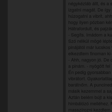
négykézláb állt, és a 
izgatni magát. De így
húzogatni a vibrit, a
hogy ilyen pózban ké
Hátrafordult, és pajzán
- Segíts. Imádom a k
Szó nélkül mögé lépte
pinájától már lucskos 
elkezdtem finoman ki
- Ahh, nagyon jó. De 
a pinám. - nyögött fel 
Én pedig gyorsabban
vibrátort. Gyakorlati
barátnőm. A puncined
másik kezemmel a saj
Aztán belém bújt a ki
himbálózó melléhez.
masszírozni kezdtem.