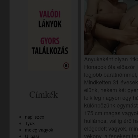
Anyukaként olyan ritk
Hónapok óta először 
legjobb barátnőmmel, 
Mindketten 31 évese
élünk, nekem két gye
Címkék
lelkileg nagyon egy h
különbözünk egymást
175 cm magas vagyok
napi szex,
hullámos, vállig érő
Tyúk
elégedett vagyok, min
meleg vagyok
vékony, a fenekem fe
Új pasi