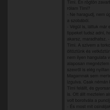
Timi. Én rögtön zavar
rólam Timi?
- Ne haragudj, nem ú
a szobából.
- Végül is, láttuk már
tippeket tudsz adni, 
akarsz, maradhatsz. 
Timi. A szivem a tor
öltöztünk és vetkőztü
nem ilyen hangulata v
alaposan megnéztem 
szexről is elég nyílta
Magamnak sem mertem 
izgulva. Csak némán b
Timi felállt, és gyorsa
is. Ott állt meztelen 
volt borotvála a puncij
- És most mit csinálja