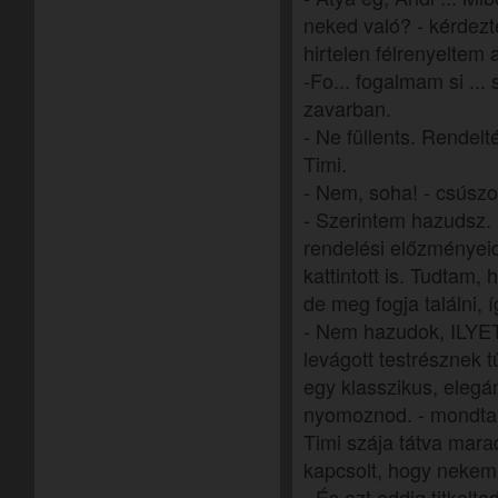
neked való? - kérdezt
hirtelen félrenyeltem 
-Fo... fogalmam si ... 
zavarban.
- Ne füllents. Rendelt
Timi.
- Nem, soha! - csúszo
- Szerintem hazudsz
rendelési előzményeid
kattintott is. Tudtam,
de meg fogja találni, 
- Nem hazudok, ILYE
levágott testrésznek t
egy klasszikus, elegá
nyomoznod. - mondtam 
Timi szája tátva mara
kapcsolt, hogy nekem 
- És ezt eddig titkolt