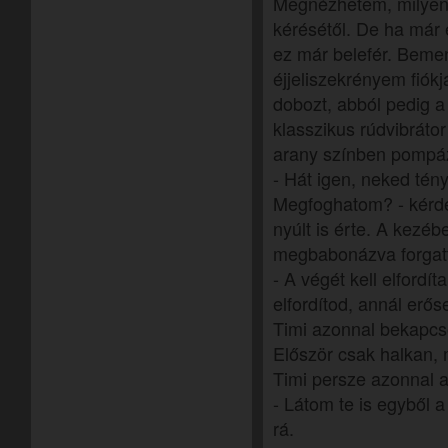
Megnézhetem, milyen? 
kérésétől. De ha már 
ez már belefér. Beme
éjjeliszekrényem fiókj
dobozt, abból pedig a
klasszikus rúdvibrátor
arany színben pompáz
- Hát igen, neked tény
Megfoghatom? - kérde
nyúlt is érte. A kezéb
megbabonázva forgat
- A végét kell elfordí
elfordítod, annál erő
Timi azonnal bekapcs
Először csak halkan,
Timi persze azonnal a
- Látom te is egyből
rá.