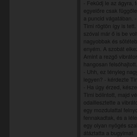
- Feküdj le az ágyra, 
egyelőre csak függőle
a puncid vágatában. 
Timi rögtön így is tett
szóval már ő is be vo
nagyobbak és sötétebb
enyém. A szobát elkezd
Amint a rezgő vibráto
hangosan felsóhajtott
- Uhh, ez tényleg nag
legyen? - kérdezte Ti
- Ha úgy érzed, kész
Timi bólintott, majd
odaillesztette a vibrá
egy mozdulattal feln
fennakadtak, és a léle
egy olyan nyögés szak
átáztatta a bugyimat.