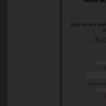
Tetszik (96
Szólj hozzá a chat
t
Szó
H
Írd be a 