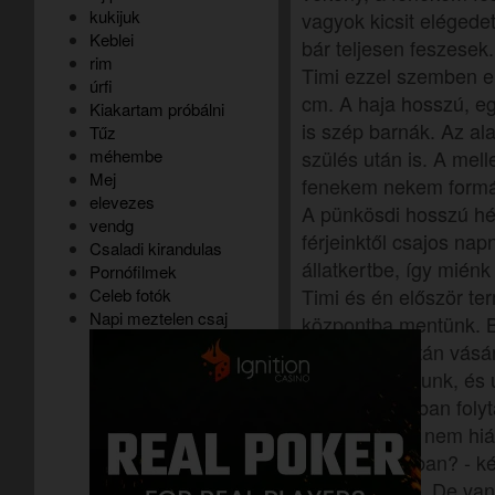
kukijuk
vagyok kicsit elégedet
Keblei
bár teljesen feszesek.
rim
Timi ezzel szemben e
úrfi
cm. A haja hosszú, e
Kiakartam próbálni
is szép barnák. Az ala
Tűz
méhembe
szülés után is. A mel
Mej
fenekem nekem form
elevezes
A pünkösdi hosszú hé
vendg
férjeinktől csajos nap
Csaladi kirandulas
állatkertbe, így miénk
Pornófilmek
Timi és én először t
Celeb fotók
Napi meztelen csaj
központba mentünk. 
pletykálni, aztán vásá
Kicsit elfáradtunk, é
lévő lakásomban folyt
- Andi, neked nem hiá
hétköznapokban? - ké
- Dehogynem. De van e