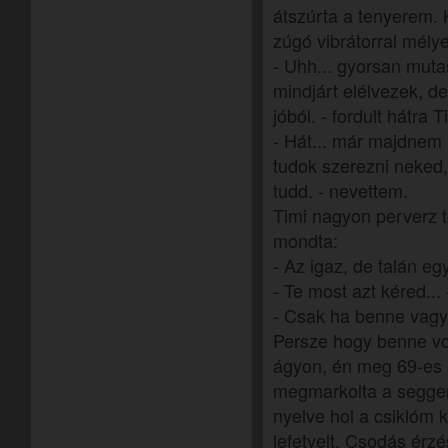
átszúrta a tenyerem.
zúgó vibrátorral mél
- Uhh... gyorsan muta
mindjárt elélvezek, 
jóból. - fordult hátra T
- Hát... már majdnem 
tudok szerezni neked,
tudd. - nevettem.
Timi nagyon perverz te
mondta:
- Az igaz, de talán eg
- Te most azt kéred...
- Csak ha benne vagy
Persze hogy benne vol
ágyon, én meg 69-es 
megmarkolta a seggem,
nyelve hol a csiklóm k
lefetyelt. Csodás érzés