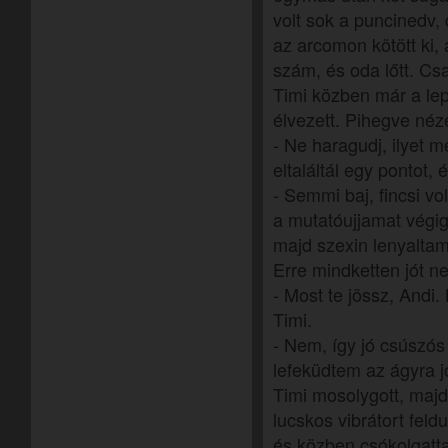
volt sok a puncinedv, 
az arcomon kötött ki,
szám, és oda lőtt. Csa
Timi közben már a lep
élvezett. Pihegve néze
- Ne haragudj, ilyet
eltaláltál egy pontot, 
- Semmi baj, fincsi vo
a mutatóujjamat végi
majd szexin lenyaltam 
Erre mindketten jót n
- Most te jössz, Andi.
Timi.
- Nem, így jó csúszós
lefeküdtem az ágyra jó
Timi mosolygott, majd
lucskos vibrátort fel
és közben csókolgatt