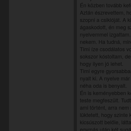
Én közben tovább kefél
Aztán észrevettem, ho
szopni a csiklóját. A
ágaskodott, én meg s
nyelvemmel izgattam.
nekem. Ha tudná, mire
Timi íze csodálatos v
sokszor kóstoltam, d
hogy ilyen jó lehet.
Timi egyre gyorsabban
nyalt ki. A nyelve már
néha oda is benyalt.
Én is keményebben kez
teste megfeszült. Tud
ami történt, arra nem
lüktetett, hogy szinte
kicsúszott belőle, lát
egymás után két sugár