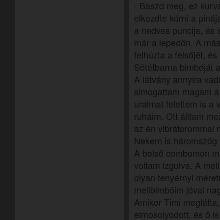
- Baszd meg, ez kurva
elkezdte kúrni a pináj
a nedves puncija, és a
már a lepedőn. A más
felhúzta a felsőjét, é
Sötétbarna bimbóját a 
A látvány annyira vadí
simogattam magam a r
uralmat felettem is a
ruháim. Ott álltam me
az én vibrátorommal 
Nekem is háromszög f
A belső combomon már
voltam izgulva. A mel
olyan tenyérnyi méret
mellbimbóim jóval na
Amikor Timi meglátta
elmosolyodott, és ő i