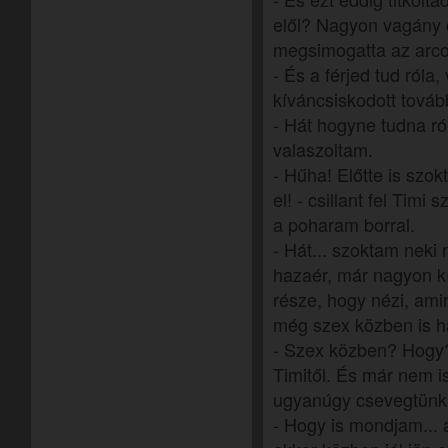
elől? Nagyon vagány c
megsimogatta az arcom
- És a férjed tud róla, 
kíváncsiskodott továb
- Hát hogyne tudna ról
valaszoltam.
- Hűha! Előtte is szo
el! - csillant fel Timi 
a poharam borral.
- Hát... szoktam neki 
hazaér, már nagyon k
része, hogy nézi, am
még szex közben is h
- Szex közben? Hogy? 
Timitől. És már nem 
ugyanúgy csevegtünk,
- Hogy is mondjam... 