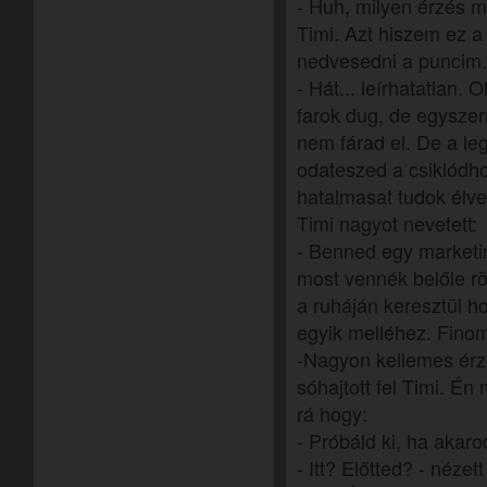
- Huh, milyen érzés m
Timi. Azt hiszem ez a 
nedvesedni a puncim
- Hát... leírhatatlan.
farok dug, de egyszer
nem fárad el. De a leg
odateszed a csiklódho
hatalmasat tudok élve
Timi nagyot nevetett:
- Benned egy marketin
most vennék belőle rö
a ruháján keresztül ho
egyik melléhez. Fino
-Nagyon kellemes érz
sóhajtott fel Timi. É
rá hogy:
- Próbáld ki, ha akaro
- Itt? Előtted? - néze