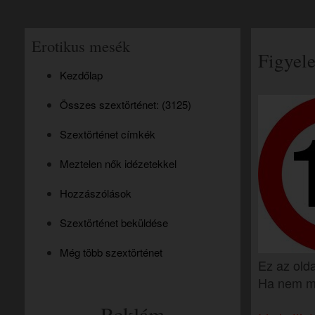
Erotikus mesék
Figyele
Kezdőlap
Összes szextörténet: (3125)
Szextörténet címkék
Meztelen nők idézetekkel
Hozzászólások
Szextörténet beküldése
Még több szextörténet
Ez az olda
Ha nem mú
Reklám