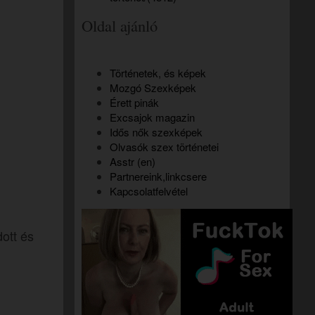
Oldal ajánló
Történetek, és képek
Mozgó Szexképek
Érett pinák
Excsajok magazin
Idős nők szexképek
Olvasók szex történetei
Asstr (en)
Partnereink,linkcsere
Kapcsolatfelvétel
dott és