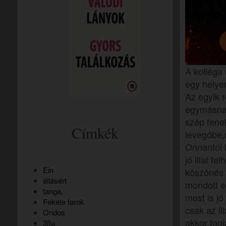
A kolléga
egy helye
Az egyik 
egymásnak
szép fene
Címkék
levegőbe,m
Onnantól 
jó illat f
Ein
köszönés 
állásért
mondott e
tanga,
most is j
Fekete farok
csak az i
Ondos
akkor fog
3fiu