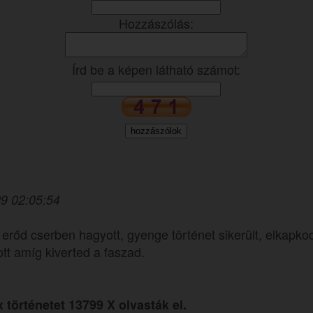
Hozzászólás:
Írd be a képen látható számot:
9 02:05:54
erőd cserben hagyott, gyenge történet sikerült, elkapko
ott amíg kiverted a faszad.
x történetet 13799 X olvasták el.