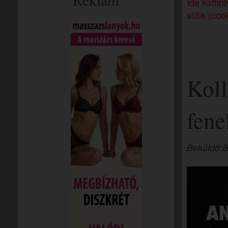
Ide katti
sütik (coo
Koll
fene
Beküldő:B