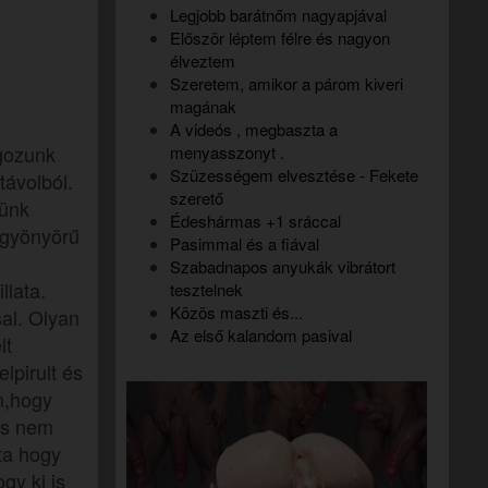
Legjobb barátnőm nagyapjával
Először léptem félre és nagyon
élveztem
Szeretem, amikor a párom kiveri
magának
A videós , megbaszta a
lgozunk
menyasszonyt .
Szüzességem elvesztése - Fekete
távolból.
szerető
tünk
Édeshármas +1 sráccal
 gyönyörű
Pasimmal és a fiával
Szabadnapos anyukák vibrátort
llata.
tesztelnek
Közös maszti és...
al. Olyan
Az első kalandom pasival
lt
lpirult és
m,hogy
és nem
ta hogy
gy ki is