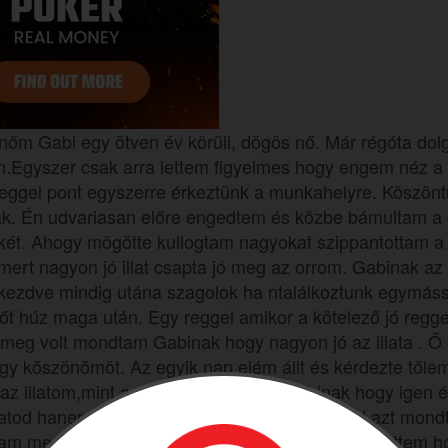
 nőm Gabi egy ötven év körüli, dögös nő. Már régóta do
n.Egyszer csak arra lettem figyelmes hogy engem néz a 
reggel pont egyszerre érkeztünk a munkahelyre. Köszön
. Én udvariasan előre engedtem és közbe bámultam a
két. Ahogy mögötte kullogtam nagyokat szippantottam a
ert nagyon jó illat csapta jó meg az orrom. Gabinak az i
kezdve mindig utána szagolok ha ntalálkoztunk egymáss
elhőt húz maga után. Egy reggel amikor a kötelező jó regge
meg volt mondtam Gabinak hogy nagyon jó az illata . Ő e
gy köszönömöt. Az egyik nap elém állt és kérdezte tőle
ó az illatom,mint a múltkor. Mondtam Gabinak hogy igen 
llatod hanem a feneked is nagyon formás. Gabi azt mond
jam meg a seggét. Én megfogtam neki és hozzátettem ho