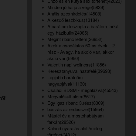
Enzó és én kutya sex történet(42023)
Minden jó ha jó a vége(5839)
Anális szexhirdetés(14508)
A kezdő leszbikus(13184)
A barátom leszopta a barátom farkát
egy házibulin(24985)
Megint ribanc lettem(26852)
Azok a csodálatos 60-as évek... 2.
rész - Avagy, ha akció van, akkor
akció van(5950)
Valentin napi wellness(11856)
Keresztanyuval hazafelé(39693)
Legjobb barátnőm
nagyapjával(11130)
Családi BDSM - megalázva(45543)
Megvalósult álom(8617)
ől!
Egy igaz ribanc 3.rész(8309)
baszás az erdésszel(15954)
Másfél év a mostohabátyám
farkán(28526)
Kaland nyaralás alatt/meleg
történet/(4812)