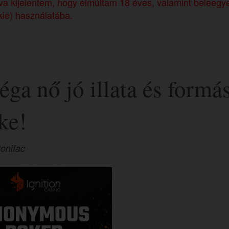
ntva kijelentem, hogy elmúltam 18 éves, valamint beleegy
kie) használatába.
éga nő jó illata és formá
ke!
onifac