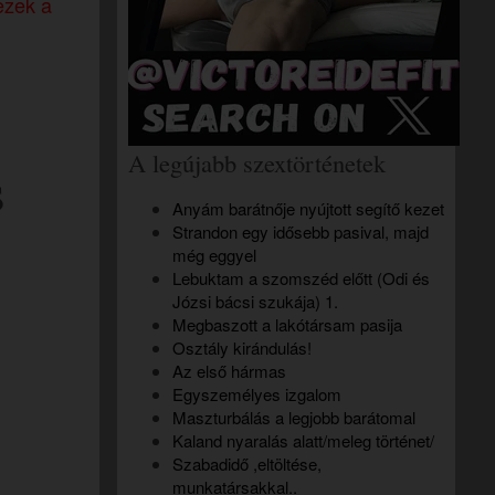
ezek a
A legújabb szextörténetek
s
Anyám barátnője nyújtott segítő kezet
Strandon egy idősebb pasival, majd
még eggyel
Lebuktam a szomszéd előtt (Odi és
Józsi bácsi szukája) 1.
Megbaszott a lakótársam pasija
Osztály kirándulás!
Az első hármas
Egyszemélyes izgalom
Maszturbálás a legjobb barátomal
Kaland nyaralás alatt/meleg történet/
Szabadidő ,eltöltése,
munkatársakkal..