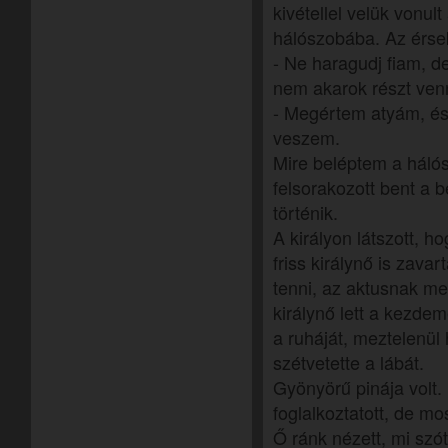
kivétellel velük vonult
hálószobába. Az érse
- Ne haragudj fiam, d
nem akarok részt venn
- Megértem atyám, é
veszem.
Mire beléptem a háló
felsorakozott bent a b
történik.
A királyon látszott, h
friss királynő is zava
tenni, az aktusnak meg
királynő lett a kezdem
a ruháját, meztelenül
szétvetette a lábát.
Gyönyörű pinája volt
foglalkoztatott, de mos
Ő ránk nézett, mi szótl