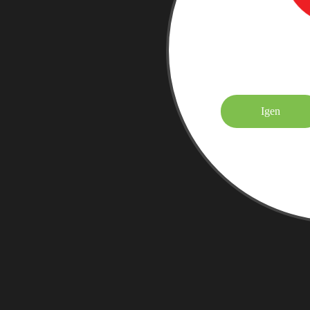
Elmúltá
Igen
Felnőtt tarta