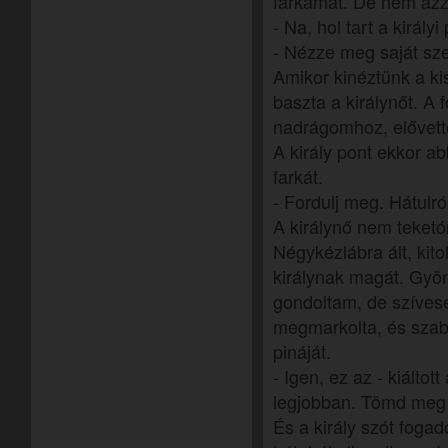
farkamat. De nem azza
- Na, hol tart a királyi
- Nézze meg saját sz
Amikor kinéztünk a ki
baszta a királynőt. A
nadrágomhoz, elővette
A király pont ekkor a
farkát.
- Fordulj meg. Hátulró
A királynő nem teket
Négykézlábra ált, kito
királynak magát. Gyön
gondoltam, de szívese
megmarkolta, és szab
pináját.
- Igen, ez az - kiáltot
legjobban. Tömd meg 
És a király szót fogad