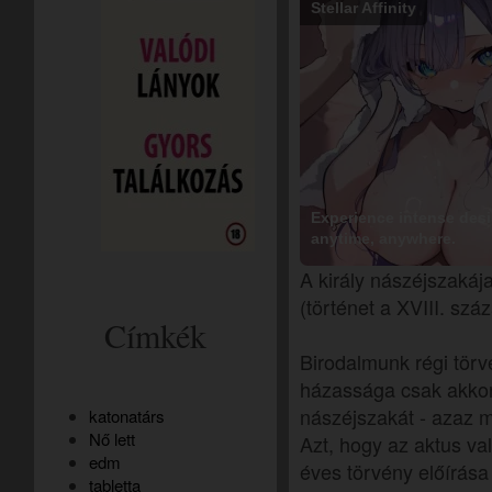
Stellar Affinity
Experience intense desir
anytime, anywhere.
A király nászéjszakáj
(történet a XVIII. szá
Címkék
Birodalmunk régi törv
házassága csak akkor 
nászéjszakát - azaz m
katonatárs
Nő lett
Azt, hogy az aktus va
edm
éves törvény előírása 
tabletta