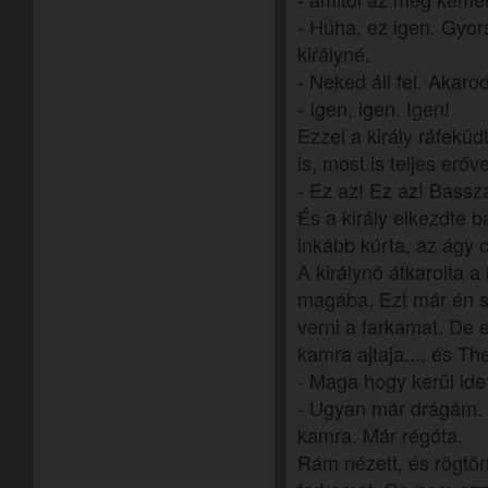
- Húha, ez igen. Gyorsa
királyné.
- Neked áll fel. Akar
- Igen, igen. Igen!
Ezzel a király ráfeküd
is, most is teljes erő
- Ez az! Ez az! Bassz
És a király elkezdte b
inkább kúrta, az ágy c
A királynő átkarolta a 
magába. Ezt már én s
verni a farkamat. De e
kamra ajtaja.... és Th
- Maga hogy kerül ide
- Ugyan már drágám. É
kamra. Már régóta.
Rám nézett, és rögtön