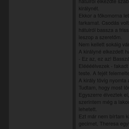
hátulról elkezdte szabá
királynét.
Ekkor a főkomorna let
farkamat. Csodás volt
hátulról bassza a fri
leszop a szeretőm.
Nem kellett sokáig vár
A királyné elkezdett 
- Ez az, ez az! Bassz
Eléééélvezek - fakadt 
teste. A fejét felemel
A király tövig nyomta 
Tudtam, hogy most lövi
Egyszerre élveztek el
szerintem még a lako
lehetett.
Ezt már nem bírtam k
gecimet, Theresa egyf