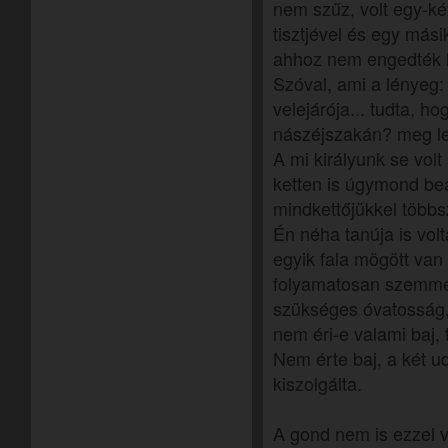
nem szűz, volt egy-ké
tisztjével és egy mási
ahhoz nem engedték 
Szóval, ami a lényeg:
velejárója... tudta, ho
nászéjszakán? meg l
A mi királyunk se volt
ketten is úgymond be
mindkettőjükkel többsz
Én néha tanúja is volt
egyik fala mögött van
folyamatosan szemmel 
szükséges óvatosság,
nem éri-e valami baj,
Nem érte baj, a két 
kiszolgálta.
A gond nem is ezzel v