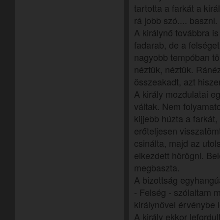
tartotta a farkát a kir
rá jobb szó.... baszni.
A királynő továbbra is
fadarab, de a felsége
nagyobb tempóban töm
néztük, néztük. Ráné
összeakadt, azt hisze
A király mozdulatai e
váltak. Nem folyamato
kijjebb húzta a farkát,
erőteljesen visszatömt
csinálta, majd az uto
elkezdett hörögni. Bel
megbaszta.
A bizottság egyhangúa
- Felség - szólaltam
királynővel érvénybe l
A király ekkor lefordul