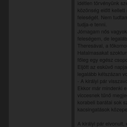
idétlen törvényünk sz
közönség előtt kellet
feleségét. Nem tudta
tudja-e tenni.
Jómagam nős vagyok (
feleségem, de legaláb
Theresával, a főkomor
Hatalmasakat szoktunk
főleg egy egész csopor
Eljött az esküvő napj
legalább kétszázan vo
- A királyi pár visszav
Ekkor már mindenki el
viccesnek tűnő megje
korabeli barátai sok 
kacsingatások közepe
A királyi pár elvonult, 