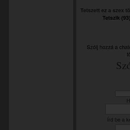
Tetszett ez a szex 
Tetszik (93
Szólj hozzá a chat
t
Szó
H
Írd be a 