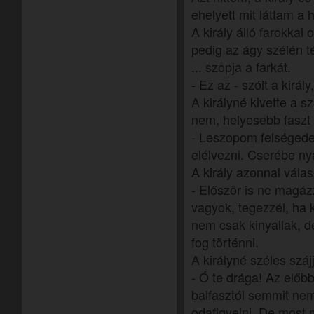
ehelyett mit láttam a
A király álló farokkal o
pedig az ágy szélén 
... szopja a farkát.
- Ez az - szólt a király
A királyné kivette a s
nem, helyesebb faszt
- Leszopom felségedet
elélvezni. Cserébe nya
A király azonnal válas
- Először is ne magázz
vagyok, tegezzél, ha 
nem csak kinyallak, d
fog történni.
A királyné széles száj
- Ó te drága! Az előbb
balfasztól semmit ne
odafigyelni. De most