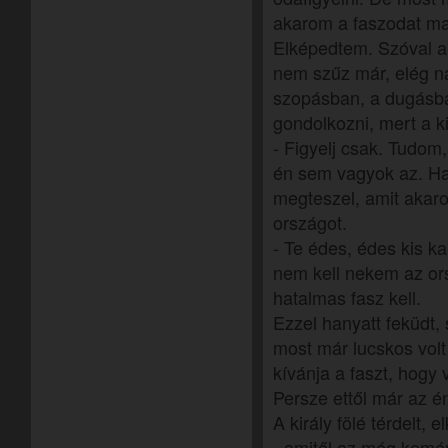
akarom a faszodat m
Elképedtem. Szóval a 
nem szűz már, elég n
szopásban, a dugásb
gondolkozni, mert a ki
- Figyelj csak. Tudo
én sem vagyok az. Ha 
megteszel, amit akar
országot.
- Te édes, édes kis ka
nem kell nekem az or
hatalmas fasz kell.
Ezzel hanyatt feküdt, 
most már lucskos volt a
kívánja a faszt, hogy
Persze ettől már az én 
A király fölé térdelt, 
- amitől az még kemén