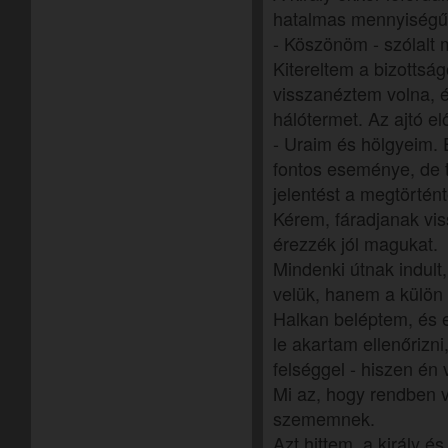
hatalmas mennyiségű 
- Köszönöm - szólalt 
Kitereltem a bizottság
visszanéztem volna, é
hálótermet. Az ajtó el
- Uraim és hölgyeim.
fontos eseménye, de t
jelentést a megtörtén
Kérem, fáradjanak vi
érezzék jól magukat.
Mindenki útnak indult
velük, hanem a külön 
Halkan beléptem, és e
le akartam ellenőrizn
felséggel - hiszen én 
Mi az, hogy rendben 
szememnek.
Azt hittem, a király é