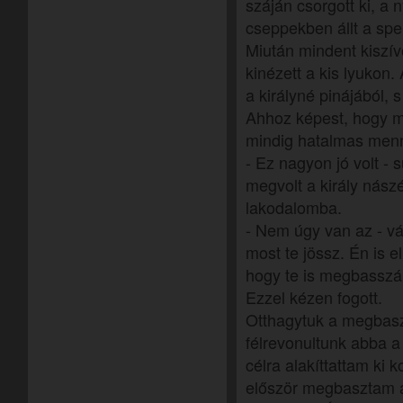
száján csorgott ki, a 
cseppekben állt a sp
Miután mindent kiszívot
kinézett a kis lyukon. 
a királyné pinájából, s
Ahhoz képest, hogy m
mindig hatalmas menn
- Ez nagyon jó volt -
megvolt a király nász
lakodalomba.
- Nem úgy van az - vá
most te jössz. Én is e
hogy te is megbasszál
Ezzel kézen fogott.
Otthagytuk a megbaszot
félrevonultunk abba a 
célra alakíttattam ki 
először megbasztam a