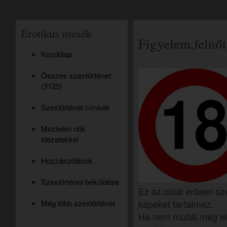
Erotikus mesék
Figyelem,felnőt
Kezdőlap
Összes szextörténet:
(3125)
Szextörténet címkék
Meztelen nők
idézetekkel
Hozzászólások
Szextörténet beküldése
Ez az oldal erősen sz
képeket tartalmaz.
Még több szextörténet
Ha nem múltál még el