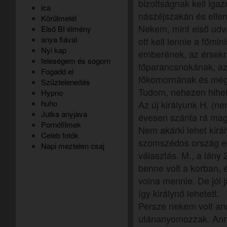
bizottságnak kell igazo
ica
nászéjszakán és ellenő
Körűlmetél
Nekem, mint első udva
Első BI élmény
anya fiával
ott kell lennie a főmi
Nyi kap
emberének, az érsekn
feleségem és sogorn
főparancsnokának, az
Fogadd el
főkomornának és még
Szűzteleneítés
Tudom, nehezen hihet
Hypno
huho
Az új királyunk H. (ne
Jutka anyjava
évesen szánta rá mag
Pornófilmek
Nem akárki lehet kirá
Celeb fotók
szomszédos ország eg
Napi meztelen csaj
választás. M., a lány 
benne volt a korban, é
volna mennie. De jól 
így királynő lehetett.
Persze nekem volt an
utánanyomozzak. Anny