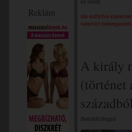
az oldalt.
Reklám
Ide kattintva kijelen
valamint beleegyezek 
A király 
(történet
századbó
Beküldő:Bogyó