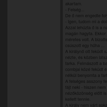
akartam.
- Felség...
De ő nem engedte foly
- Igen, tudom mi a do
Azzal lehúzta ő is a n
magán hagyta. Ekkor e
méretes volt. A bizott
csúszott egy hűha ...
A királynő ott feküdt s
nézte, és közben lát
farka. Felmászott a b
combjai közé feküdt é
nélkül benyomta a fark
A felséges asszony fe
fájt neki - hiszen ne
nézőközönség előtt is
kellett tennie.
A király nem várt sok