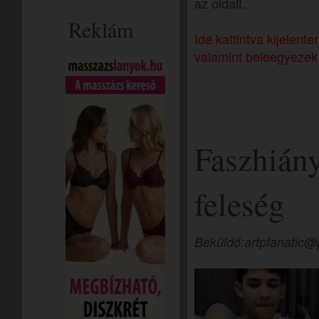
az oldalt.
Reklám
Ide kattintva kijelen
valamint beleegyezek 
Faszhián
feleség
Beküldő:artpfanatic@