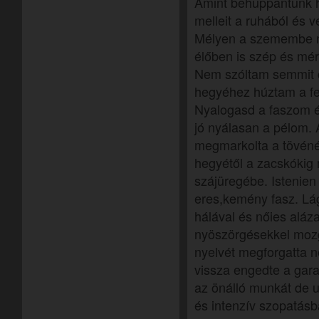
Amint behuppantunk há
melleit a ruhából és v
Mélyen a szemembe n
élőben is szép és mér
Nem szóltam semmit c
hegyéhez húztam a fe
Nyalogasd a faszom 
jó nyálasan a pélom. A
megmarkolta a tövénél
hegyétől a zacskókig 
szájüregébe. Istenien s
eres,kemény fasz. Lág
hálával és nőies aláza
nyöszörgésekkel mozg
nyelvét megforgatta
vissza engedte a gar
az önálló munkát de 
és intenzív szopatás