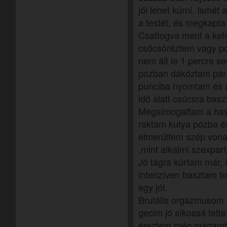
jól lehet kúrni. Ismét
a testét, és megkapta
Csattogva ment a kef
csöcsöréztem vagy p
nem ált le 1 percre 
pózban dákóztam pár p
punciba nyomtam és az
idő alatt csúcsra bas
Megsímogattam a hasát
raktam kutya pózba é
elmerültem szép vona
,mint alkalmi szexpart
Jó tágra kúrtam már,
intenzíven basztam t
egy jót.
Brutális orgazmusom l
gecim jó síkossá tette
éreztem még magamba