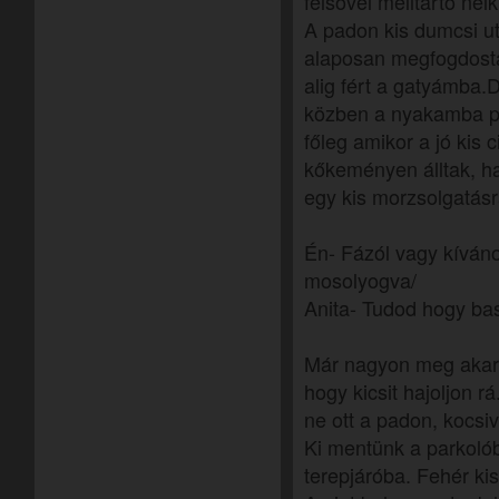
felsővel melltartó nél
A padon kis dumcsi ut
alaposan megfogdosta
alig fért a gatyámba.
közben a nyakamba pus
főleg amikor a jó kis 
kőkeményen álltak, ha
egy kis morzsolgatásr
Én- Fázól vagy kíván
mosolyogva/
Anita- Tudod hogy ba
Már nagyon meg akar
hogy kicsit hajoljon r
ne ott a padon, kocsiva
Ki mentünk a parkolób
terepjáróba. Fehér kis