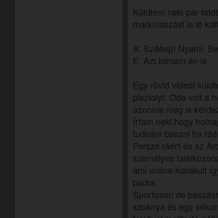
Küldtem neki pár fotót
markolászást is le kat
A: Szééep! Nyami. B
É: Azt bírnám én is
Egy rövid videót küld
pisztolyt. Oda volt a
azonnal meg is kérdez
Írtam neki hogy holn
tudnám baszni ha ráér
Persze ráért és az Ar
személyes találkozoná
ami online kialakult í
padra.
Sportosan de baszásra
szoknya és egy vékon