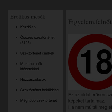
Erotikus mesék
Figyelem,felnőt
Kezdőlap
Összes szextörténet:
(3125)
Szextörténet címkék
Meztelen nők
idézetekkel
Hozzászólások
Szextörténet beküldése
Ez az oldal erősen sz
képeket tartalmaz.
Még több szextörténet
Ha nem múltál még el