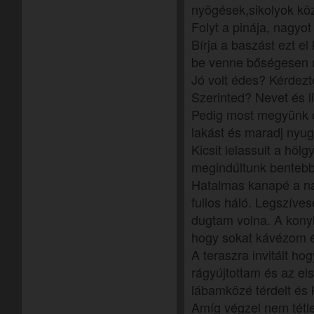
nyögések,sikolyok köz
Folyt a pinája, nagyot
Bírja a baszást ezt el
be venne bőségesen m
Jó volt édes? Kérdez
Szerinted? Nevet és l
Pedig most megyünk 
lakást és maradj nyug
Kicsit lelassult a höl
megindúltunk bentebb
Hatalmas kanapé a na
fullos háló. Legszív
dugtam volna. A konyh
hogy sokat kávézom 
A teraszra invitált hog
rágyújtottam és az el
lábamközé térdelt és 
Amíg végzel nem tét