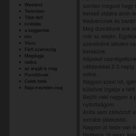
Westend
szinten megunt hogy r
Teremben
kereső oldalra amin é
Több férfi
Kedvencnek és barátn
kínlódás
Meg dumáltunk sok min
a seggembe
már az elején. Egyikü
klm
Vixxx
szeretnénk lebukni c
Férfi szemszög
keresünk.
Megdugja
Képeket cserélgettünk
radics
váltásokkal 2-3 napig
az anyját is meg
volna.
Pornófilmek
Nagyon szexi nő, igé
Celeb fotók
Napi meztelen csaj
külsővel izgatja a férfi
Bejött neki nagyon a 
nyitottságom.
Anita sem zárkózott e
extrább játékoktól.
Nagyon jó teste van é
törékeny, jó segg, ke