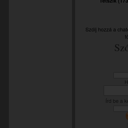
Tetszik (173
Szólj hozzá a chat
t
Szó
H
Írd be a 