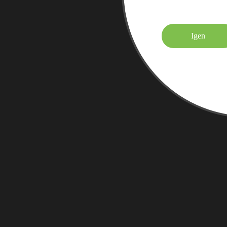
Elmúltá
Igen
Felnőtt tarta