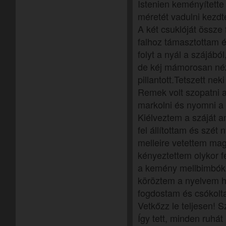
Istenien keményítette 
méretét vadulni kezd
A két csuklóját össze 
falhoz támasztottam 
folyt a nyál a szájábó
de kéj mámorosan né
pillantott.Tetszett ne
Remek volt szopatni a
markolni és nyomni a 
Kiélveztem a száját a
fel állítottam és szét 
melleire vetettem m
kényeztettem olykor f
a kemény mellbimbók
köröztem a nyelvem h
fogdostam és csókolta
Vetkőzz le teljesen! Sz
Így tett, minden ruhát