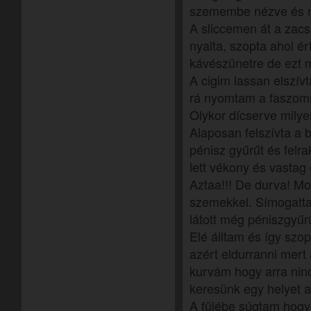
szemembe nézve és 
A sliccemen át a zacs
nyalta, szopta ahol é
kávészünetre de ezt m
A cigim lassan elszív
rá nyomtam a faszom
Olykor dícserve milyen
Alaposan felszívta a 
pénisz gyűrűt és felr
lett vékony és vastag 
Aztaa!!! De durva! Mo
szemekkel. Símogatta
látott még péniszgyűrű
Elé álltam és így sz
azért eldurranni mert a
kurvám hogy arra ninc
keresünk egy helyet a
A fülébe súgtam hogy 