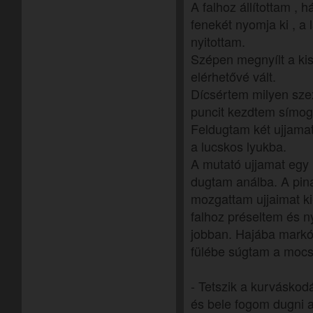
A falhoz állítottam , 
fenekét nyomja ki , a 
nyitottam.
Szépen megnyílt a kis
elérhetővé vált.
Dícsértem milyen sze
puncit kezdtem símoga
Feldugtam két ujjam
a lucskos lyukba.
A mutató ujjamat egy 
dugtam análba. A pina 
mozgattam ujjaimat ki
falhoz préseltem és n
jobban. Hajába markól
fülébe súgtam a moc
- Tetszik a kurváskodá
és bele fogom dugni