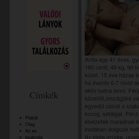
Anita egy 41 éves, gy
160 centi, 48 kg, fél 
külső. 15 éve házas é
ha évente 6-7 rövid a
aktív tudna lenni. Fé
Címkék
közelítő,országjáró vá
egyedül csinál a szab
kocog, sétálgat. Pénz
Plakát
élvezetek maradnak k
Olag
irodában dolgozik heti
Az ex
Az élete szürke, una
tanárnős