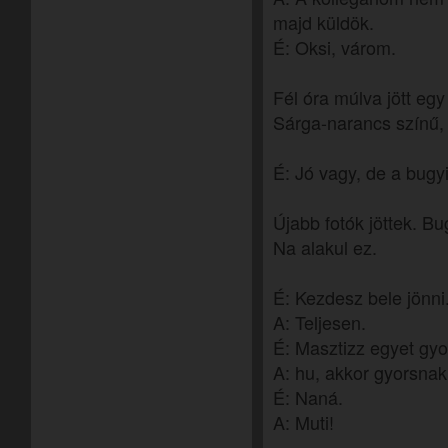
majd küldök.
É: Oksi, várom.
Fél óra múlva jött egy
Sárga-narancs színű, 
É: Jó vagy, de a bugyi
Újabb fotók jöttek. Bug
Na alakul ez.
É: Kezdesz bele jönn
A: Teljesen.
É: Masztizz egyet gyo
A: hu, akkor gyorsnak
É: Naná.
A: Muti!