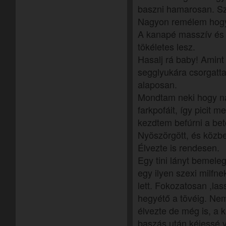
baszni hamarosan. Sze
Nagyon remélem hog
A kanapé masszív és 
tökéletes lesz.
Hasalj rá baby! Amint
segglyukára csorgatt
alaposan.
Mondtam neki hogy na
farkpofáit, így picit m
kezdtem befúrni a b
Nyöszörgött, és közbe
Élvezte is rendesen.
Egy tini lányt bemele
egy ilyen szexi milfne
lett. Fokozatosan ,la
hegyétő a tövéig. N
élvezte de még is, a 
baszás után kéjessé v