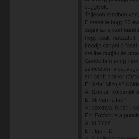
segglyuk.
Teljesen rendben van,
Elmesélte hogy 20 é
dugni az akkori barátj
hogy csak maszatolt,
Imádja szopni a faszt 
mellbe dugják és arcon
Gondoltam amíg nem le
színesítem a csevegé
melózott amikor ráírta
É: Szia! Mizujs? Külde
A: Szióka! Küldenék 
É: Mi van rajtad?
A: szoknya, blézer, sá
Én: Fotózd le a punci
A: Itt ????
Én: Igen :D
A: A kolleganőm nem