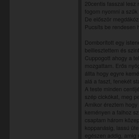
20centis fasszal lesz 
fogom nyomni a szűk
De először megdákózo
Pucsíts be rendesen
Domborított egy isten
beillesztettem és szi
Cuppogott ahogy a te
mozgattam. Erős nyög
állta hogy egyre ke
alá a faszt, fenekét st
A teste minden centij
szép cickókat, meg pe
Amikor éreztem hogy
keményen a falhoz szo
csaptam három közepe
koppanásig, lassú üt
egészen addig, amig 