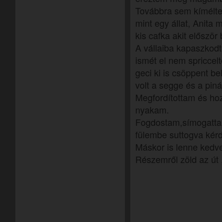
Továbbra sem kímélte
mint egy állat, Anita 
kis cafka akit előszö
A vállaiba kapaszkod
ismét el nem spriccelt
geci ki is csöppent b
volt a segge és a piná
Megfordítottam és ho
nyakam.
Fogdostam,símogattam 
fülembe suttogva kér
Máskor is lenne kedv
Részemről zöld az út 