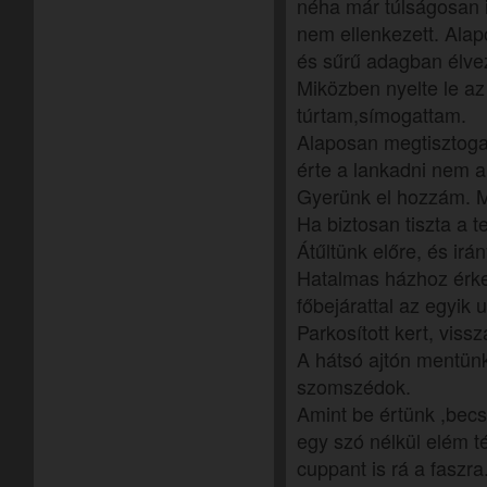
néha már túlságosan i
nem ellenkezett. Ala
és sűrű adagban élve
Miközben nyelte le az
túrtam,símogattam.
Alaposan megtisztogat
érte a lankadni nem 
Gyerünk el hozzám. 
Ha biztosan tiszta a 
Átűltünk előre, és irá
Hatalmas házhoz érkez
főbejárattal az egyik 
Parkosított kert, viss
A hátsó ajtón mentünk
szomszédok.
Amint be értünk ,becs
egy szó nélkül elém té
cuppant is rá a faszra